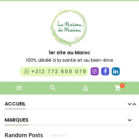
1er site au Maroc
100% dédié à la santé et au bien-être
+212 772 609 078
0


shopping_cart
ACCUEIL
MARQUES
Random Posts
TOUT VOIR