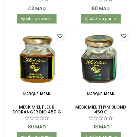
Prix
Prix
43 MAD
80 MAD
Ajouter au panier
Ajouter au panier
favorite_border
favorite_border
MARQUE:
MESK
MARQUE:
MESK
MESK MIEL FLEUR
MESK MIEL THYM BLOND
D'ORANGER BIO 450 G
450 G
Prix
Prix
80 MAD
113 MAD
Ajouter au panier
Ajouter au panier