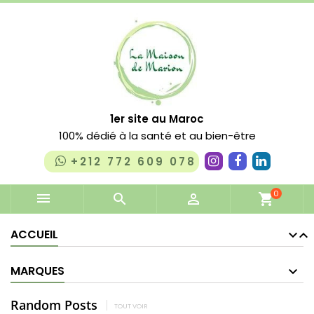
1er site au Maroc
100% dédié à la santé et au bien-être
+212 772 609 078
0


shopping_cart
ACCUEIL
MARQUES
Random Posts
TOUT VOIR