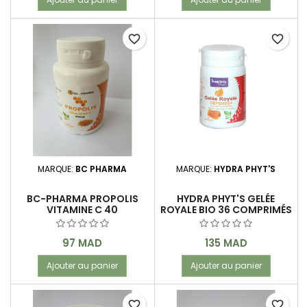
favorite_border
favorite_border
MARQUE:
BC PHARMA
MARQUE:
HYDRA PHYT'S
BC-PHARMA PROPOLIS
HYDRA PHYT'S GELÉE
VITAMINE C 40
ROYALE BIO 36 COMPRIMÉS
COMPRIMÉS 400 MG
Prix
Prix
97 MAD
135 MAD
Ajouter au panier
Ajouter au panier
favorite_border
favorite_border