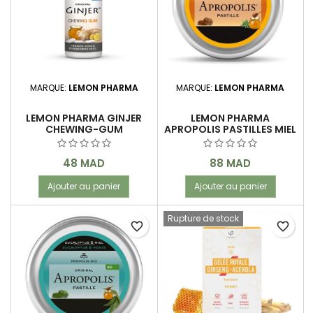
MARQUE:
LEMON PHARMA
MARQUE:
LEMON PHARMA
LEMON PHARMA GINJER
LEMON PHARMA
CHEWING-GUM
APROPOLIS PASTILLES MIEL
GINGEMBRE MIEL 30 G
& THYM 40 G
Prix
Prix
48 MAD
88 MAD
Ajouter au panier
Ajouter au panier
Rupture de stock
favorite_border
favorite_border