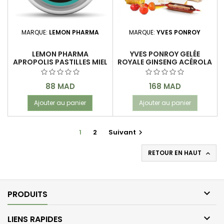
MARQUE:
LEMON PHARMA
MARQUE:
YVES PONROY
LEMON PHARMA
YVES PONROY GELÉE
APROPOLIS PASTILLES MIEL
ROYALE GINSENG ACÉROLA
& EUCALYPTUS 40 G
20 AMPOULES
Prix
Prix
88 MAD
168 MAD
Ajouter au panier
Ajouter au panier
1
2
Suivant

RETOUR EN HAUT


PRODUITS

LIENS RAPIDES