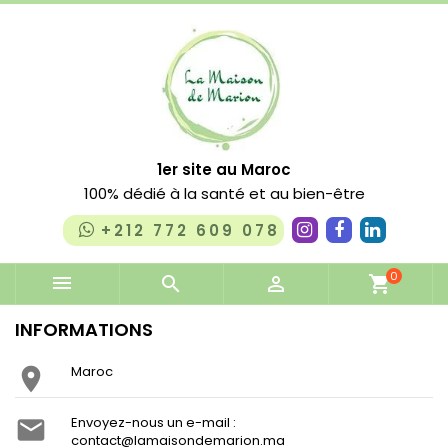
1er site au Maroc
100% dédié à la santé et au bien-être
+212 772 609 078
0


shopping_cart
INFORMATIONS
Maroc

Envoyez-nous un e-mail :

contact@lamaisondemarion.ma