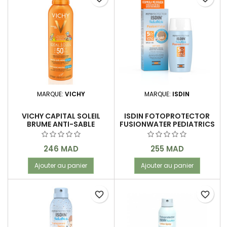
MARQUE:
VICHY
MARQUE:
ISDIN
VICHY CAPITAL SOLEIL
ISDIN FOTOPROTECTOR
BRUME ANTI-SABLE
FUSIONWATER PEDIATRICS
ENFANTS SPF 50+ PEAU
SPF 50+ 50 ML
SENSIBLE 200 ML
Prix
Prix
246 MAD
255 MAD
Ajouter au panier
Ajouter au panier
favorite_border
favorite_border