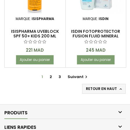
MARQUE:
ISISPHARMA
MARQUE:
ISDIN
ISISPHARMA UVEBLOCK
ISDIN FOTOPROTECTOR
SPF 50+ KIDS 200 ML
FUSION FLUID MINERAL
BABY PEDIATRICS SPF 50+
50 ML
Prix
Prix
221 MAD
245 MAD
Ajouter au panier
Ajouter au panier
1
2
3
Suivant

RETOUR EN HAUT


PRODUITS

LIENS RAPIDES