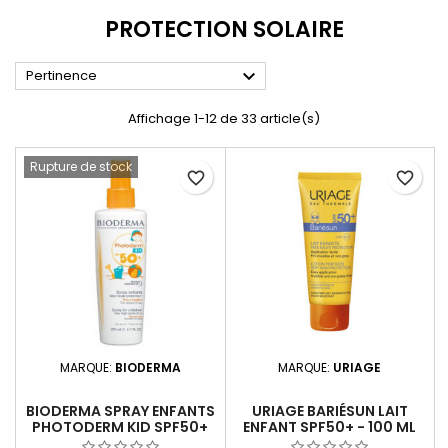
PROTECTION SOLAIRE

Pertinence
Affichage 1-12 de 33 article(s)
Rupture de stock
favorite_border
favorite_border
MARQUE:
BIODERMA
MARQUE:
URIAGE
BIODERMA SPRAY ENFANTS
URIAGE BARIÉSUN LAIT
PHOTODERM KID SPF50+
ENFANT SPF50+ - 100 ML
200 ML