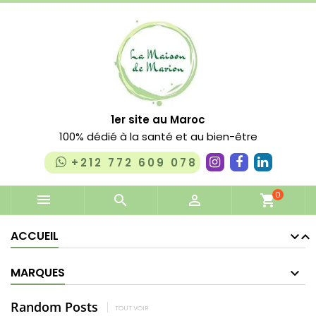
1er site au Maroc
100% dédié à la santé et au bien-être
+212 772 609 078
0


shopping_cart
ACCUEIL
MARQUES
Random Posts
TOUT VOIR