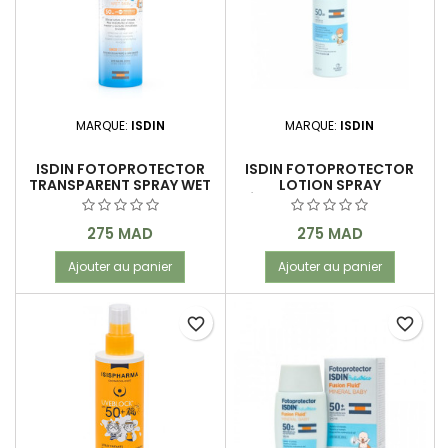
MARQUE:
ISDIN
MARQUE:
ISDIN
ISDIN FOTOPROTECTOR
ISDIN FOTOPROTECTOR
TRANSPARENT SPRAY WET
LOTION SPRAY
SKIN PEDIATRICS SPF 50
PÉDIATRIQUE SPF 50+ 250
250 ML
ML
Prix
Prix
275 MAD
275 MAD
Ajouter au panier
Ajouter au panier
favorite_border
favorite_border