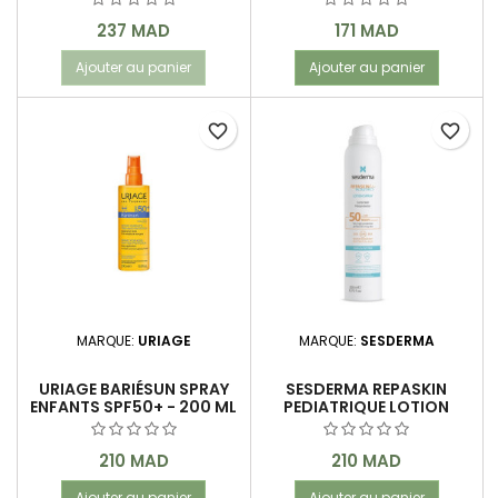
Prix
Prix
237 MAD
171 MAD
Ajouter au panier
Ajouter au panier
favorite_border
favorite_border
MARQUE:
URIAGE
MARQUE:
SESDERMA
URIAGE BARIÉSUN SPRAY
SESDERMA REPASKIN
ENFANTS SPF50+ - 200 ML
PEDIATRIQUE LOTION
SPRAY SPF 50 200ML
Prix
Prix
210 MAD
210 MAD
Ajouter au panier
Ajouter au panier