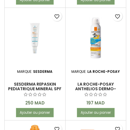
favorite_border
favorite_border
MARQUE:
SESDERMA
MARQUE:
LA ROCHE-POSAY
SESDERMA REPASKIN
LA ROCHE-POSAY
PEDIATRIQUE MINERAL SPF
ANTHELIOS DERMO-
50 50ML
PEDIATRICS SPRAY SPF 50+
125 ML
Prix
Prix
250 MAD
197 MAD
Ajouter au panier
Ajouter au panier
favorite_border
favorite_border