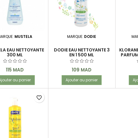
ARQUE:
MUSTELA
MARQUE:
DODIE
MA
LA EAU NETTOYANTE
DODIE EAU NETTOYANTE 3
KLORANE
300 ML
EN 1 500 ML
PARFUM
Prix
Prix
115 MAD
109 MAD
Ajouter au panier
Ajouter au panier
Aj
favorite_border