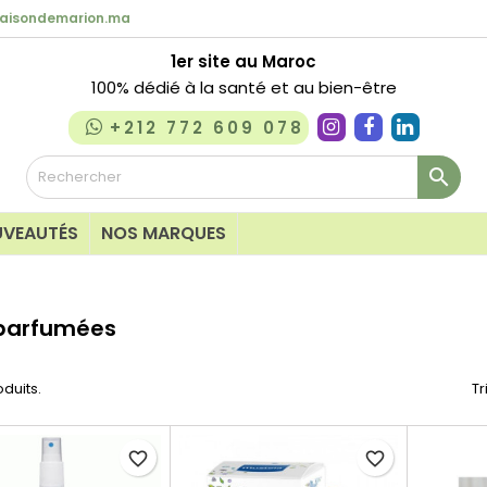
aisondemarion.ma
1er site au Maroc
100% dédié à la santé et au bien-être
+212 772 609 078

VEAUTÉS
NOS MARQUES
des
Lait & Huile
parfumées
eaux sensibles
Lingettes & C
ircissants
Nettoyants &
oduits.
Tr
s
Peaux grasse
onique
Savon & Pain
favorite_border
favorite_border
que
Soins des cica