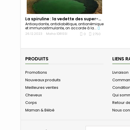
La spiruline : la vedette des super-aliments du...
Antioxydante, antidiabétique, antianémique
et immunostimulante, on accorde à la...
26.12.2023
Maha IDRISSI
0
2750
PRODUITS
LIENS R
Promotions
Livraison
Nouveaux produits
Comman
Meilleures ventes
Conditio
Cheveux
Qui som
Corps
Retour de
Maman & Bébé
Nous con