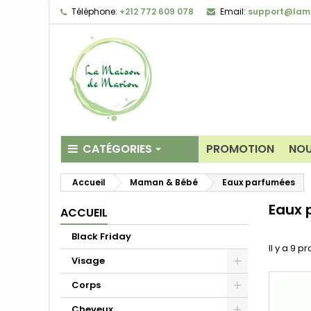
Téléphone:
+212 772 609 078
Email:
support@lam
CATÉGORIES
PROMOTION
NOU
Accueil
Maman & Bébé
Eaux parfumées
Anti-âge & anti-ri
Eaux 
ACCUEIL
Anti-rougeurs & p
Anti-tâches & écla
Black Friday
Il y a 9 pr
Boosters & sérum
Visage
Eau thermale ou t
Corps
Gommage & Mas
Cheveux