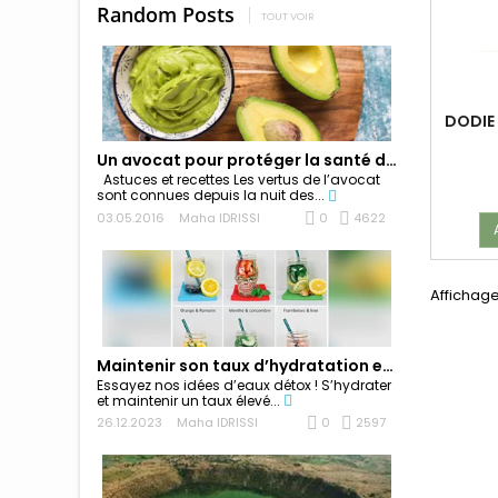
Random Posts
TOUT VOIR
DODIE 
Un avocat pour protéger la santé de vos cheveux...
Astuces et recettes Les vertus de l’avocat
sont connues depuis la nuit des...
03.05.2016
Maha IDRISSI
0
4622
Affichage
Maintenir son taux d’hydratation en été, un...
Essayez nos idées d’eaux détox ! S’hydrater
et maintenir un taux élevé...
26.12.2023
Maha IDRISSI
0
2597