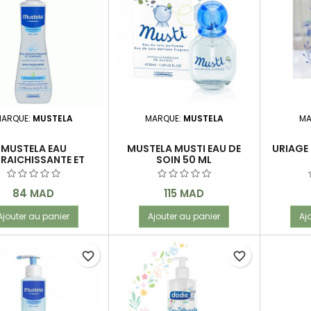
rissants
Yeux & lèvres
ARQUE:
MUSTELA
MARQUE:
MUSTELA
MA
MUSTELA EAU
MUSTELA MUSTI EAU DE
URIAGE 
RAICHISSANTE ET
SOIN 50 ML
IFFANTE 200 ML
Prix
Prix
84 MAD
115 MAD
Ajouter au panier
Ajouter au panier
Aj
favorite_border
favorite_border