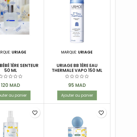
RQUE:
URIAGE
MARQUE:
URIAGE
BÉBÉ 1ÈRE SENTEUR
URIAGE BB 1ÈRE EAU
50 ML
THERMALE VAPO 150 ML
Prix
Prix
120 MAD
95 MAD
outer au panier
Ajouter au panier
favorite_border
favorite_border