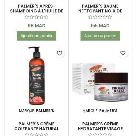
PALMER'S APRÈS-
PALMER'S BAUME
SHAMPOING À L'HUILE DE
NETTOYANT NOIX DE
NOIX DE COCO 250 ML
COCO 64 G
Prix
Prix
98 MAD
155 MAD
Ajouter au panier
Ajouter au panier
favorite_border
favorite_border
MARQUE:
PALMER'S
MARQUE:
PALMER'S
PALMER'S CRÈME
PALMER'S CRÈME
COIFFANTE NATURAL
HYDRATANTE VISAGE
FUSIONS 350 ML
COCO 50 G