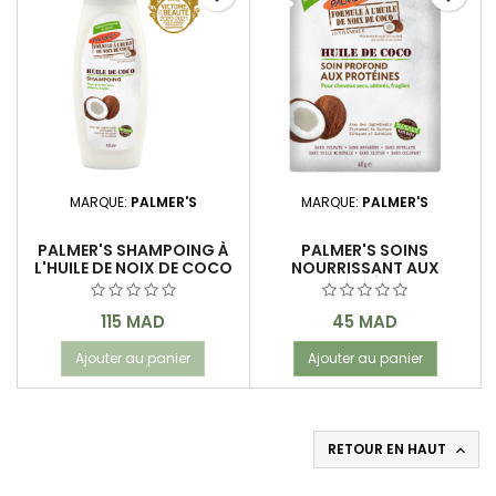
MARQUE:
PALMER'S
MARQUE:
PALMER'S
PALMER'S SHAMPOING À
PALMER'S SOINS
L'HUILE DE NOIX DE COCO
NOURRISSANT AUX
400 ML
PROTEINES ET À L'HUILE DE
NOIX DE COCO 60 G
Prix
Prix
115 MAD
45 MAD
Ajouter au panier
Ajouter au panier
RETOUR EN HAUT
