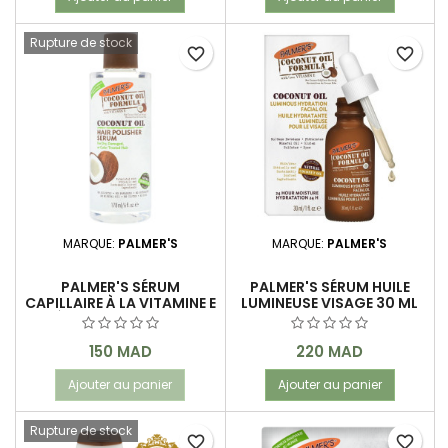
Rupture de stock
favorite_border
favorite_border
MARQUE:
PALMER'S
MARQUE:
PALMER'S
PALMER'S SÉRUM
PALMER'S SÉRUM HUILE
CAPILLAIRE À LA VITAMINE E
LUMINEUSE VISAGE 30 ML
& À L'HUILE DE NOIX DE
COCO 178 ML
Prix
Prix
150 MAD
220 MAD
Ajouter au panier
Ajouter au panier
Rupture de stock
favorite_border
favorite_border