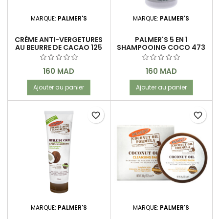
MARQUE:
PALMER'S
MARQUE:
PALMER'S
CRÈME ANTI-VERGETURES
PALMER'S 5 EN 1
AU BEURRE DE CACAO 125
SHAMPOOING COCO 473
GR
ML
Prix
Prix
160 MAD
160 MAD
Ajouter au panier
Ajouter au panier
favorite_border
favorite_border
MARQUE:
PALMER'S
MARQUE:
PALMER'S