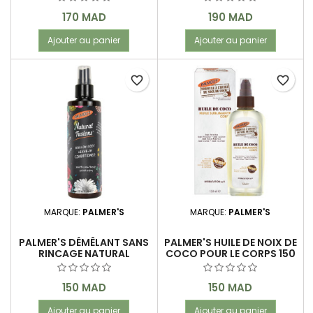
Prix
Prix
170 MAD
190 MAD
Ajouter au panier
Ajouter au panier
favorite_border
favorite_border
MARQUE:
PALMER'S
MARQUE:
PALMER'S
PALMER'S DÉMÊLANT SANS
PALMER'S HUILE DE NOIX DE
RINCAGE NATURAL
COCO POUR LE CORPS 150
FUSIONS 250 ML
ML
Prix
Prix
150 MAD
150 MAD
Ajouter au panier
Ajouter au panier