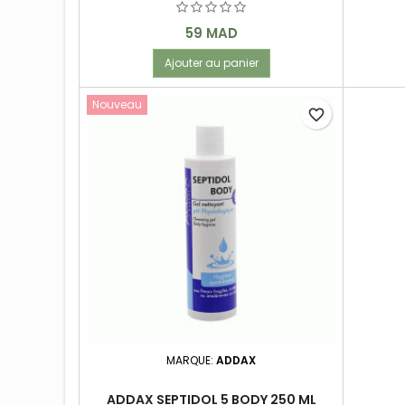
Prix
59 MAD
Ajouter au panier
Nouveau
favorite_border
MARQUE:
ADDAX
ADDAX SEPTIDOL 5 BODY 250 ML