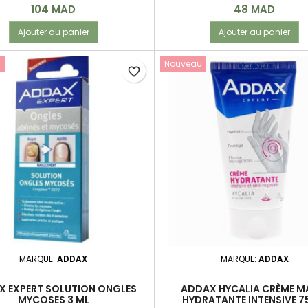
Prix
Prix
104 MAD
48 MAD
Ajouter au panier
Ajouter au panier
u
Nouveau
favorite_border
MARQUE:
ADDAX
MARQUE:
ADDAX
X EXPERT SOLUTION ONGLES
ADDAX HYCALIA CRÈME M
MYCOSES 3 ML
HYDRATANTE INTENSIVE 7