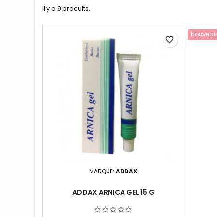
Hydratants & Nour
Il y a 9 produits.
Nouvea
favorite_border
MARQUE:
ADDAX
ADDAX ARNICA GEL 15 G