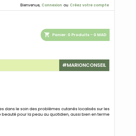
Bienvenue,
Connexion
ou
Créez votre compte
shopping_cart
Panier:
0
Produits - 0 MAD
#MARIONCONSEIL
oton
 Démaquillants
 dans le soin des problèmes cutanés localisés sur les
s & Acné
de beauté pour la peau au quotidien, aussi bien en terme
 dermatologique
trices