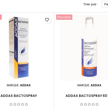
rissants
Yeux & lèvres
Trier par :
Pe
u
Nouveau
favorite_border
MARQUE:
ADDAX
MARQUE:
ADDAX
ADDAX BACTOSPRAY
ADDAX BACTOSPRAY 60