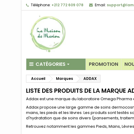
Téléphone:
+212 772 609 078
Email:
support@lam
CATÉGORIES
PROMOTION
NOU
Accueil
Marques
ADDAX
Anti-âge & anti-ri
LISTE DES PRODUITS DE LA MARQUE 
Anti-rougeurs & p
Addax est une marque du laboratoire Omega Pharma ex
Anti-tâches & écla
Addax propose une large gamme de soins dermocosmétiq
Boosters & sérum
mains, les pieds et les lèvres. Les produits sont testé
d'hydratation que de soins divers (pansements, traiteme
Eau thermale ou t
Retrouvez notamment les gammes Pieds, Mains, Lèvres,
Gommage & Mas