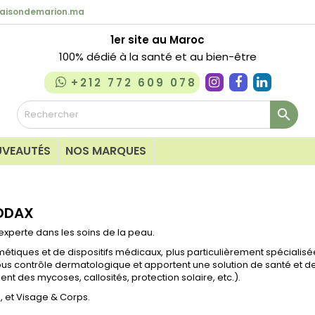
aisondemarion.ma
1er site au Maroc
100% dédié à la santé et au bien-être
+212 772 609 078

VEAUTÉS
NOS MARQUES
des
Lait & Huile
ADDAX
eaux sensibles
Lingettes & C
perte dans les soins de la peau.
ircissants
Nettoyants &
ues et de dispositifs médicaux, plus particulièrement spécialisées
s
Peaux grasse
s sous contrôle dermatologique et apportent une solution de santé et 
nt des mycoses, callosités, protection solaire, etc.).
onique
Savon & Pain
 et Visage & Corps.
que
Soins des cica