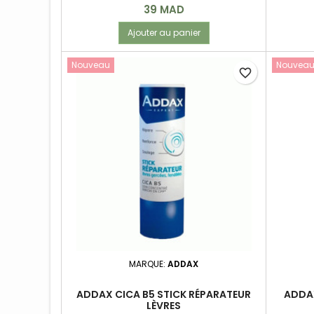
Prix
39 MAD
Ajouter au panier
Nouveau
Nouvea
favorite_border
MARQUE:
ADDAX
ADDAX CICA B5 STICK RÉPARATEUR
ADDA
LÈVRES