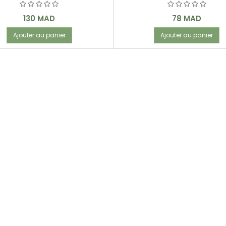
Prix
Prix
130 MAD
78 MAD
Ajouter au panier
Ajouter au panier