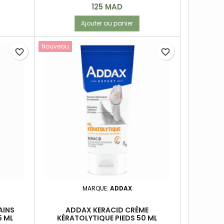
Prix
125 MAD
Ajouter au panier
Nouveau
favorite_border
favorite_border
MARQUE:
ADDAX
AINS
ADDAX KERACID CRÈME
5 ML
KÉRATOLYTIQUE PIEDS 50 ML