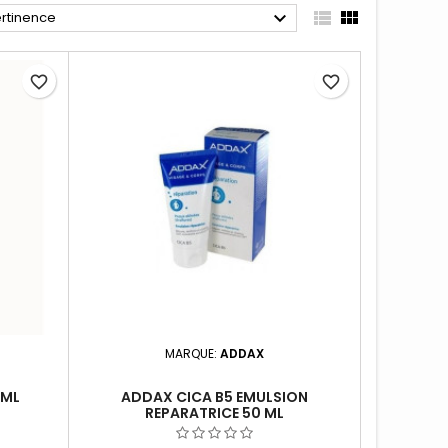



rtinence
favorite_border
favorite_border
MARQUE:
ADDAX
 ML
ADDAX CICA B5 EMULSION
REPARATRICE 50 ML