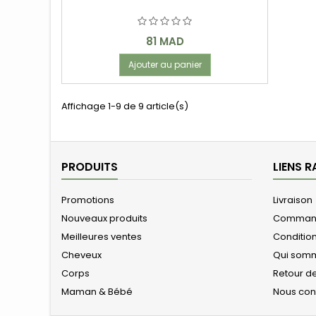
Prix
81 MAD
Ajouter au panier
Affichage 1-9 de 9 article(s)
PRODUITS
LIENS R
Promotions
Livraison
Nouveaux produits
Comman
Meilleures ventes
Conditio
Cheveux
Qui som
Corps
Retour de
Maman & Bébé
Nous con