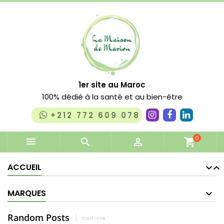
1er site au Maroc
100% dédié à la santé et au bien-être
+212 772 609 078
0


shopping_cart
ACCUEIL
MARQUES
Random Posts
TOUT VOIR