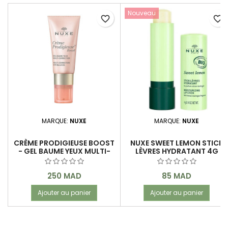
Nouveau
favorite_border
favorite_border
MARQUE:
NUXE
MARQUE:
NUXE
CRÈME PRODIGIEUSE BOOST
NUXE SWEET LEMON STICK
- GEL BAUME YEUX MULTI-
LÈVRES HYDRATANT 4G
CORRECTION 15 ML
Prix
Prix
250 MAD
85 MAD
Ajouter au panier
Ajouter au panier