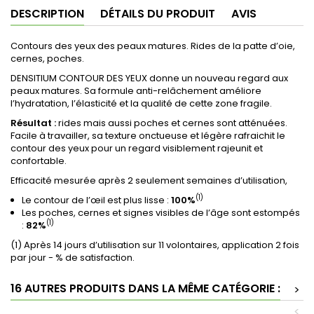
DESCRIPTION
DÉTAILS DU PRODUIT
AVIS
Contours des yeux des peaux matures. Rides de la patte d’oie,
cernes, poches.
DENSITIUM CONTOUR DES YEUX donne un nouveau regard aux
peaux matures. Sa formule anti-relâchement améliore
l’hydratation, l’élasticité et la qualité de cette zone fragile.
Résultat :
rides mais aussi poches et cernes sont atténuées.
Facile à travailler, sa texture onctueuse et légère rafraichit le
contour des yeux pour un regard visiblement rajeunit et
confortable.
Efficacité mesurée après 2 seulement semaines d’utilisation,
(1)
Le contour de l’œil est plus lisse :
100%
Les poches, cernes et signes visibles de l’âge sont estompés
(1)
:
82%
(1) Après 14 jours d’utilisation sur 11 volontaires, application 2 fois
par jour - % de satisfaction.
16 AUTRES PRODUITS DANS LA MÊME CATÉGORIE :
>
<